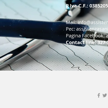
P.Iva-C.F.: 038520
Mail:
info@assistenz
Pec:
assistenzasani
Pagina Facebook: as
Contact line: 327