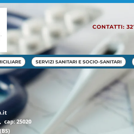
CONTATTI
:
32
ICILIARE
SERVIZI SANITARI E SOCIO-SANITARI
.it
 cap: 25020
(BS)