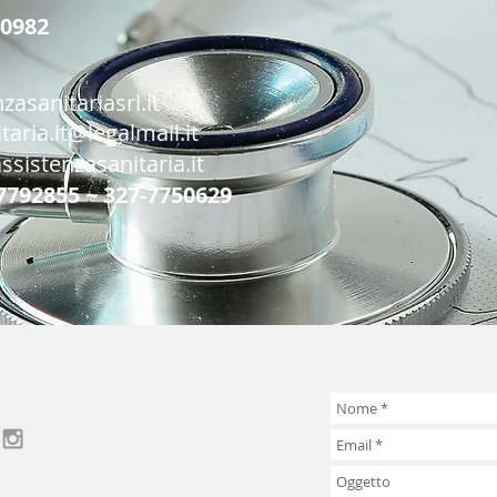
50982
asanitariasrl.it
taria.it@legalmail.it
sistenzasanitaria.it
-7792855 ~ 327-7750629